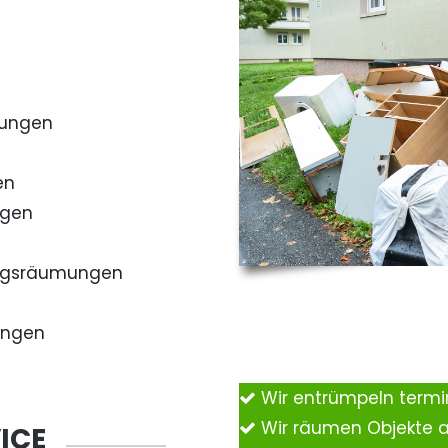
mungen
en
ngen
ngsräumungen
ungen
Wir entrümpeln term
Wir räumen Objekte 
ICE