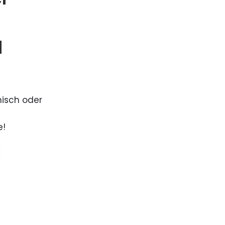
d
nisch oder
e!