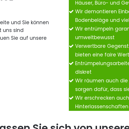
Häuser, Büro- und G
Wir demontieren Einb
Bodenbeläge und vie
Seite und Sie können
Wir entrümpeln garan
t uns sind
umweltbewusst
auen Sie auf unsere
Verwertbare Gegenst
bieten eine faire We
Entrümpelungsarbeite
diskret
Wir räumen auch die
sorgen dafür, dass si
Wir erschrecken auc
Hinterlassenschafte
assen Sie sich von unser