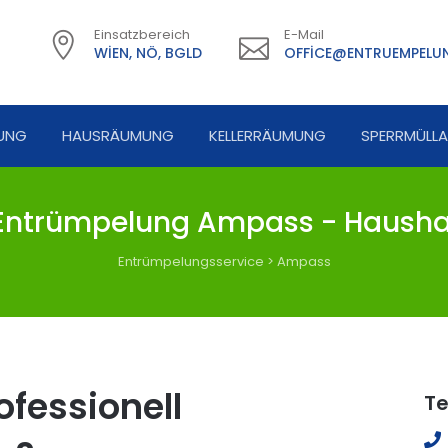
Einsatzbereich
E-Mail
WIEN, NÖ, BGLD
OFFICE@ENTRUEMPELUN
UNG
HAUSRÄUMUNG
KELLERRÄUMUNG
SPERRMÜLL
ntrümpelung Ampass - Hausha
Entrümpelungsservice
>
Ampass
fessionell
Te