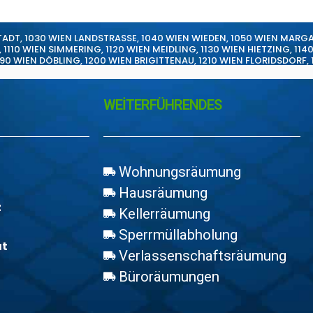
TADT
,
1030 WIEN LANDSTRASSE
,
1040 WIEN WIEDEN
,
1050 WIEN MARG
,
1110 WIEN SIMMERING
,
1120 WIEN MEIDLING
,
1130 WIEN HIETZING
,
114
190 WIEN DÖBLING
,
1200 WIEN BRIGITTENAU
,
1210 WIEN FLORIDSDORF
,
WEİTERFÜHRENDES
Wohnungsräumung
Hausräumung
z
Kellerräumung
Sperrmüllabholung
at
Verlassenschaftsräumung
Büroräumungen