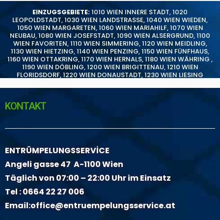
EINZUGSGEBIETE:
1010 WIEN INNERE STADT
,
1020
LEOPOLDSTADT
,
1030 WIEN LANDSTRASSE
,
1040 WIEN WIEDEN
,
1050 WIEN MARGARETEN
,
1060 WIEN MARIAHILF
,
1070 WIEN
NEUBAU
,
1080 WIEN JOSEFSTADT
,
1090 WIEN ALSERGRUND
,
1100
WIEN FAVORITEN
,
1110 WIEN SIMMERING
,
1120 WIEN MEIDLING
,
1130 WIEN HIETZING
,
1140 WIEN PENZING
,
1150 WIEN FÜNFHAUS
,
1160 WIEN OTTAKRING
,
1170 WIEN HERNALS
,
1180 WIEN WÄHRING
,
1190 WIEN DÖBLING
,
1200 WIEN BRIGITTENAU
,
1210 WIEN
FLORIDSDORF
,
1220 WIEN DONAUSTADT
,
1230 WIEN LIESING
KONTAKT
ENTRÜMPELUNGSSERVİCE
Angeli gasse 47 A-1100 Wien
Täglich von 07:00 – 22:00 Uhr im Einsatz
Tel :
0664 22 27 006
Email:
office@entruempelungsservice.at