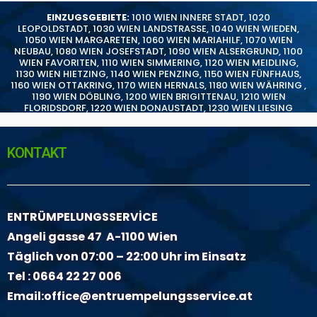
EINZUGSGEBIETE:
1010 WIEN INNERE STADT
,
1020
LEOPOLDSTADT
,
1030 WIEN LANDSTRASSE
,
1040 WIEN WIEDEN
,
1050 WIEN MARGARETEN
,
1060 WIEN MARIAHILF
,
1070 WIEN
NEUBAU
,
1080 WIEN JOSEFSTADT
,
1090 WIEN ALSERGRUND
,
1100
WIEN FAVORITEN
,
1110 WIEN SIMMERING
,
1120 WIEN MEIDLING
,
1130 WIEN HIETZING
,
1140 WIEN PENZING
,
1150 WIEN FÜNFHAUS
,
1160 WIEN OTTAKRING
,
1170 WIEN HERNALS
,
1180 WIEN WÄHRING
,
1190 WIEN DÖBLING
,
1200 WIEN BRIGITTENAU
,
1210 WIEN
FLORIDSDORF
,
1220 WIEN DONAUSTADT
,
1230 WIEN LIESING
KONTAKT
ENTRÜMPELUNGSSERVİCE
Angeli gasse 47 A-1100 Wien
Täglich von 07:00 – 22:00 Uhr im Einsatz
Tel :
0664 22 27 006
Email:
office@entruempelungsservice.at