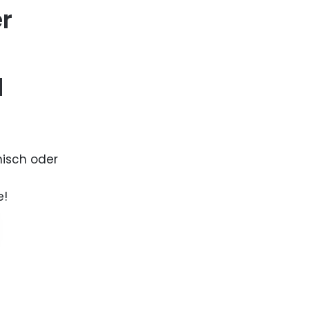
er
d
nisch oder
e!