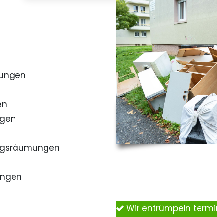
mungen
en
ngen
ngsräumungen
ungen
Wir entrümpeln term