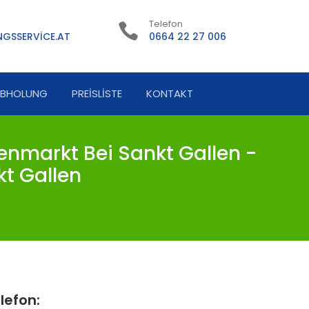
Telefon
GSSERVICE.AT
0664 22 27 006
ABHOLUNG
PREISLISTE
KONTAKT
nmarkt Bei Sankt Gallen -
t Gallen
lefon: