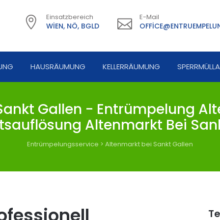
Einsatzbereich
E-Mail
WIEN, NÖ, BGLD
OFFICE@ENTRUEMPELUN
UNG
HAUSRÄUMUNG
KELLERRÄUMUNG
SPERRMÜLL
ankt Gallen - Entrümpelung Alte
tsauflösung Altenmarkt Bei Sank
Entrümpelungsservice
>
Altenmarkt bei Sankt Gallen
fessionell
Te