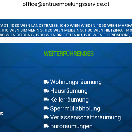
office@entruempelungsservice.at
TADT
,
1030 WIEN LANDSTRASSE
,
1040 WIEN WIEDEN
,
1050 WIEN MARG
,
1110 WIEN SIMMERING
,
1120 WIEN MEIDLING
,
1130 WIEN HIETZING
,
114
190 WIEN DÖBLING
,
1200 WIEN BRIGITTENAU
,
1210 WIEN FLORIDSDORF
,
WEİTERFÜHRENDES
Wohnungsräumung
Hausräumung
z
Kellerräumung
Sperrmüllabholung
at
Verlassenschaftsräumung
Büroräumungen