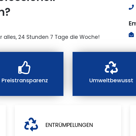
n?
Em
r alles, 24 Stunden 7 Tage die Woche!
Preistransparenz
Umweltbewusst
ENTRÜMPELUNGEN