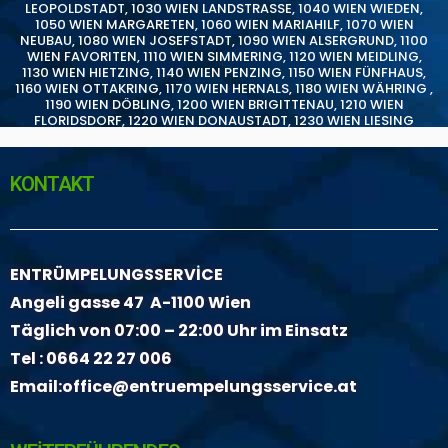
LEOPOLDSTADT
,
1030 WIEN LANDSTRASSE
,
1040 WIEN WIEDEN
,
1050 WIEN MARGARETEN
,
1060 WIEN MARIAHILF
,
1070 WIEN
NEUBAU
,
1080 WIEN JOSEFSTADT
,
1090 WIEN ALSERGRUND
,
1100
WIEN FAVORITEN
,
1110 WIEN SIMMERING
,
1120 WIEN MEIDLING
,
1130 WIEN HIETZING
,
1140 WIEN PENZING
,
1150 WIEN FÜNFHAUS
,
1160 WIEN OTTAKRING
,
1170 WIEN HERNALS
,
1180 WIEN WÄHRING
,
1190 WIEN DÖBLING
,
1200 WIEN BRIGITTENAU
,
1210 WIEN
FLORIDSDORF
,
1220 WIEN DONAUSTADT
,
1230 WIEN LIESING
KONTAKT
ENTRÜMPELUNGSSERVİCE
Angeli gasse 47 A-1100 Wien
Täglich von 07:00 – 22:00 Uhr im Einsatz
Tel :
0664 22 27 006
Email:
office@entruempelungsservice.at