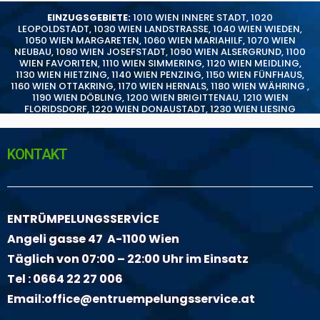
EINZUGSGEBIETE:
1010 WIEN INNERE STADT
,
1020
LEOPOLDSTADT
,
1030 WIEN LANDSTRASSE
,
1040 WIEN WIEDEN
,
1050 WIEN MARGARETEN
,
1060 WIEN MARIAHILF
,
1070 WIEN
NEUBAU
,
1080 WIEN JOSEFSTADT
,
1090 WIEN ALSERGRUND
,
1100
WIEN FAVORITEN
,
1110 WIEN SIMMERING
,
1120 WIEN MEIDLING
,
1130 WIEN HIETZING
,
1140 WIEN PENZING
,
1150 WIEN FÜNFHAUS
,
1160 WIEN OTTAKRING
,
1170 WIEN HERNALS
,
1180 WIEN WÄHRING
,
1190 WIEN DÖBLING
,
1200 WIEN BRIGITTENAU
,
1210 WIEN
FLORIDSDORF
,
1220 WIEN DONAUSTADT
,
1230 WIEN LIESING
KONTAKT
ENTRÜMPELUNGSSERVİCE
Angeli gasse 47 A-1100 Wien
Täglich von 07:00 – 22:00 Uhr im Einsatz
Tel :
0664 22 27 006
Email:
office@entruempelungsservice.at