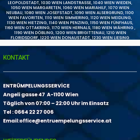
LEOPOLDSTADT
,
1030 WIEN LANDSTRASSE
,
1040 WIEN WIEDEN
,
1050 WIEN MARGARETEN
,
1060 WIEN MARIAHILF
,
1070 WIEN
NEUBAU
,
1080 WIEN JOSEFSTADT
,
1090 WIEN ALSERGRUND
,
1100
WIEN FAVORITEN
,
1110 WIEN SIMMERING
,
1120 WIEN MEIDLING
,
1130 WIEN HIETZING
,
1140 WIEN PENZING
,
1150 WIEN FÜNFHAUS
,
1160 WIEN OTTAKRING
,
1170 WIEN HERNALS
,
1180 WIEN WÄHRING
,
1190 WIEN DÖBLING
,
1200 WIEN BRIGITTENAU
,
1210 WIEN
FLORIDSDORF
,
1220 WIEN DONAUSTADT
,
1230 WIEN LIESING
KONTAKT
ENTRÜMPELUNGSSERVİCE
Angeli gasse 47 A-1100 Wien
Täglich von 07:00 – 22:00 Uhr im Einsatz
Tel :
0664 22 27 006
Email:
office@entruempelungsservice.at