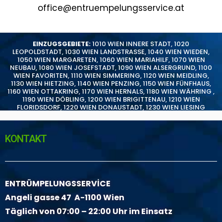
office@entruempelungsservice.at
EINZUGSGEBIETE:
1010 WIEN INNERE STADT
,
1020
LEOPOLDSTADT
,
1030 WIEN LANDSTRASSE
,
1040 WIEN WIEDEN
,
1050 WIEN MARGARETEN
,
1060 WIEN MARIAHILF
,
1070 WIEN
NEUBAU
,
1080 WIEN JOSEFSTADT
,
1090 WIEN ALSERGRUND
,
1100
WIEN FAVORITEN
,
1110 WIEN SIMMERING
,
1120 WIEN MEIDLING
,
1130 WIEN HIETZING
,
1140 WIEN PENZING
,
1150 WIEN FÜNFHAUS
,
1160 WIEN OTTAKRING
,
1170 WIEN HERNALS
,
1180 WIEN WÄHRING
,
1190 WIEN DÖBLING
,
1200 WIEN BRIGITTENAU
,
1210 WIEN
FLORIDSDORF
,
1220 WIEN DONAUSTADT
,
1230 WIEN LIESING
KONTAKT
ENTRÜMPELUNGSSERVİCE
Angeli gasse 47 A-1100 Wien
Täglich von 07:00 – 22:00 Uhr im Einsatz