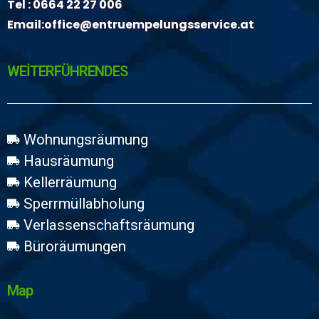
Tel :
0664 22 27 006
Email:
office@entruempelungsservice.at
WEİTERFÜHRENDES
Wohnungsräumung
Hausräumung
Kellerräumung
Sperrmüllabholung
Verlassenschaftsräumung
Büroräumungen
Map