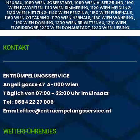
NEUBAU
,
1080 WIEN JOSEFSTADT
,
1090 WIEN ALSERGRUND
,
1100
WIEN FAVORITEN
,
1110 WIEN SIMMERING
,
1120 WIEN MEIDLING
,
1130 WIEN HIETZING
,
1140 WIEN PENZING
,
1150 WIEN FÜNFHAUS
,
1160 WIEN OTTAKRING
,
1170 WIEN HERNALS
,
1180 WIEN WÄHRING
,
1190 WIEN DÖBLING
,
1200 WIEN BRIGITTENAU
,
1210 WIEN
FLORIDSDORF
,
1220 WIEN DONAUSTADT
,
1230 WIEN LIESING
KONTAKT
ENTRÜMPELUNGSSERVİCE
Angeli gasse 47 A-1100 Wien
Täglich von 07:00 – 22:00 Uhr im Einsatz
Tel :
0664 22 27 006
Email:
office@entruempelungsservice.at
WEİTERFÜHRENDES