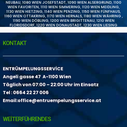
NEUBAU
,
1080 WIEN JOSEFSTADT
,
1090 WIEN ALSERGRUND
,
1100
WIEN FAVORITEN
,
1110 WIEN SIMMERING
,
1120 WIEN MEIDLING
,
1130 WIEN HIETZING
,
1140 WIEN PENZING
,
1150 WIEN FÜNFHAUS
,
1160 WIEN OTTAKRING
,
1170 WIEN HERNALS
,
1180 WIEN WÄHRING
,
1190 WIEN DÖBLING
,
1200 WIEN BRIGITTENAU
,
1210 WIEN
FLORIDSDORF
,
1220 WIEN DONAUSTADT
,
1230 WIEN LIESING
KONTAKT
ENTRÜMPELUNGSSERVİCE
Angeli gasse 47 A-1100 Wien
Täglich von 07:00 – 22:00 Uhr im Einsatz
Tel :
0664 22 27 006
Email:
office@entruempelungsservice.at
WEİTERFÜHRENDES