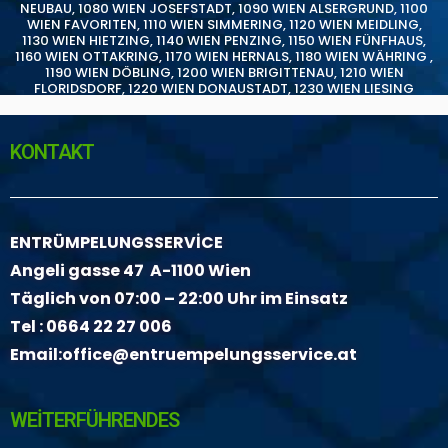
NEUBAU
,
1080 WIEN JOSEFSTADT
,
1090 WIEN ALSERGRUND
,
1100
WIEN FAVORITEN
,
1110 WIEN SIMMERING
,
1120 WIEN MEIDLING
,
1130 WIEN HIETZING
,
1140 WIEN PENZING
,
1150 WIEN FÜNFHAUS
,
1160 WIEN OTTAKRING
,
1170 WIEN HERNALS
,
1180 WIEN WÄHRING
,
1190 WIEN DÖBLING
,
1200 WIEN BRIGITTENAU
,
1210 WIEN
FLORIDSDORF
,
1220 WIEN DONAUSTADT
,
1230 WIEN LIESING
KONTAKT
ENTRÜMPELUNGSSERVİCE
Angeli gasse 47 A-1100 Wien
Täglich von 07:00 – 22:00 Uhr im Einsatz
Tel :
0664 22 27 006
Email:
office@entruempelungsservice.at
WEİTERFÜHRENDES