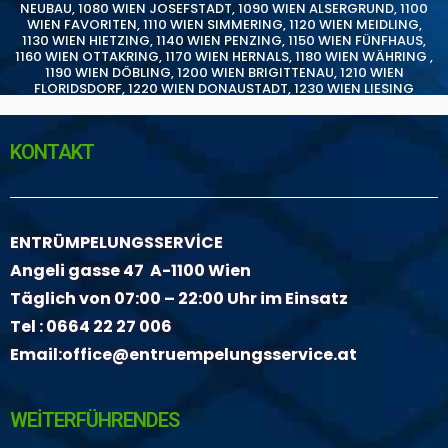
NEUBAU
,
1080 WIEN JOSEFSTADT
,
1090 WIEN ALSERGRUND
,
1100
WIEN FAVORITEN
,
1110 WIEN SIMMERING
,
1120 WIEN MEIDLING
,
1130 WIEN HIETZING
,
1140 WIEN PENZING
,
1150 WIEN FÜNFHAUS
,
1160 WIEN OTTAKRING
,
1170 WIEN HERNALS
,
1180 WIEN WÄHRING
,
1190 WIEN DÖBLING
,
1200 WIEN BRIGITTENAU
,
1210 WIEN
FLORIDSDORF
,
1220 WIEN DONAUSTADT
,
1230 WIEN LIESING
KONTAKT
ENTRÜMPELUNGSSERVİCE
Angeli gasse 47 A-1100 Wien
Täglich von 07:00 – 22:00 Uhr im Einsatz
Tel :
0664 22 27 006
Email:
office@entruempelungsservice.at
WEİTERFÜHRENDES